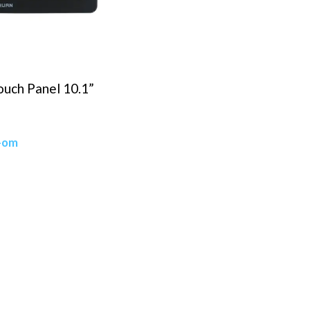
ch Panel 10.1”
-om