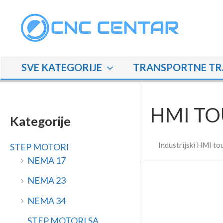
Skip
M
M
to
i
a
content
n
k
i
s
SVE KATEGORIJE
TRANSPORTNE TR
m
i
a
m
l
a
HMI TO
n
l
Kategorije
a
n
Industrijski HMI to
STEP MOTORI
c
a
NEMA 17
i
c
j
i
NEMA 23
e
j
NEMA 34
n
e
STEP MOTORI SA