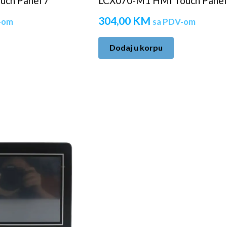
ch Panel 7”
LCX070-M1 HMI Touch Panel
304,00
KM
-om
sa PDV-om
Dodaj u korpu