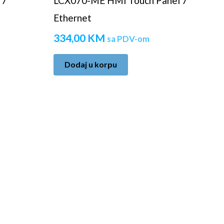
 7”
LCX070-ME HMI Touch Panel 7”
Ethernet
334,00
KM
sa PDV-om
Dodaj u korpu