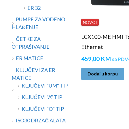
ER 32
PUMPE ZA VODENO
NOVO!
HLAĐENJE
LCX100-ME HMI Tou
ČETKE ZA
OTPRAŠIVANJE
Ethernet
459,00
KM
ER MATICE
sa PDV
KLJUČEVI ZA ER
Dodaj u korpu
MATICE
KLJUČEVI "UM" TIP
KLJUČEVI "A" TIP
KLJUČEVI "O" TIP
ISO30 DRŽAČ ALATA