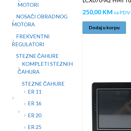
LCX070-A2 HMI Tou
MOTORI
250,00
KM
sa PDV
NOSAČI OBRADNOG
MOTORA
Dodaj u korpu
FREKVENTNI
REGULATORI
STEZNE ČAHURE
KOMPLETI STEZNIH
ČAHURA
STEZNE ČAHURE
ER 11
ER 16
ER 20
ER 25