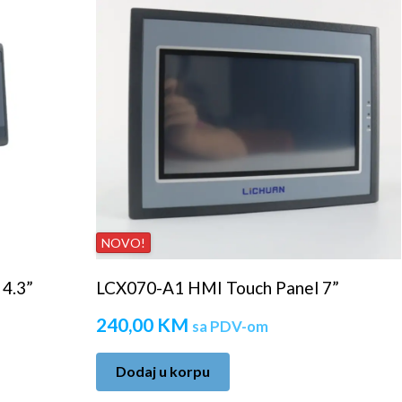
NOVO!
4.3”
LCX070-A1 HMI Touch Panel 7”
240,00
KM
sa PDV-om
Dodaj u korpu