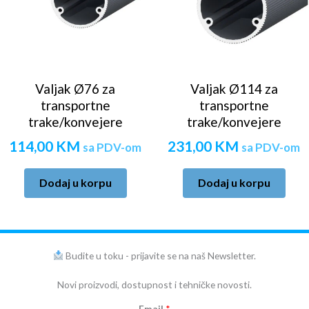
Valjak Ø76 za
Valjak Ø114 za
transportne
transportne
trake/konvejere
trake/konvejere
114,00
KM
231,00
KM
sa PDV-om
sa PDV-om
Dodaj u korpu
Dodaj u korpu
Budite u toku - prijavite se na naš Newsletter.
Novi proizvodi, dostupnost i tehničke novosti.
Email
*