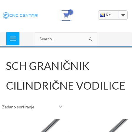
Skip
to
KM
content
Search
for:
SCH GRANIČNIK
CILINDRIČNE VODILICE