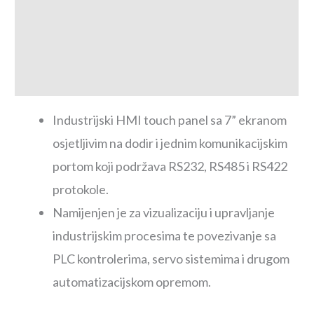
Tehničke karakteristike
Dimenzije proizvoda
Download centar
Industrijski HMI touch panel sa 7” ekranom
osjetljivim na dodir i jednim komunikacijskim
portom koji podržava RS232, RS485 i RS422
protokole.
Namijenjen je za vizualizaciju i upravljanje
industrijskim procesima te povezivanje sa
PLC kontrolerima, servo sistemima i drugom
automatizacijskom opremom.