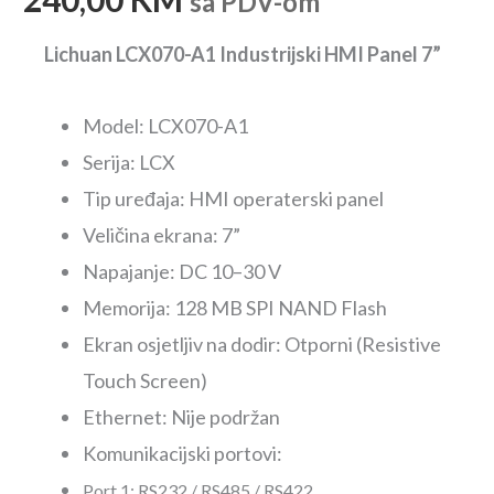
sa PDV-om
Lichuan LCX070-A1 Industrijski HMI Panel 7”
Model: LCX070-A1
Serija: LCX
Tip uređaja: HMI operaterski panel
Veličina ekrana: 7”
Napajanje: DC 10–30 V
Memorija: 128 MB SPI NAND Flash
Ekran osjetljiv na dodir: Otporni (Resistive
Touch Screen)
Ethernet: Nije podržan
Komunikacijski portovi:
Port 1: RS232 / RS485 / RS422