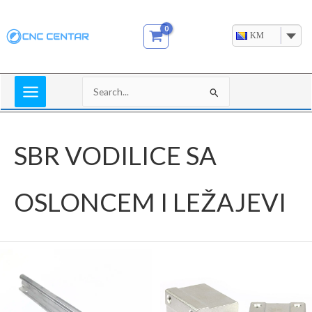
Skip
to
KM
content
Search
for:
SBR VODILICE SA
OSLONCEM I LEŽAJEVI