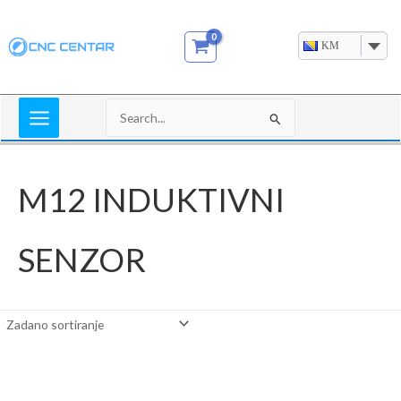
Skip
to
KM
content
Search
for:
M12 INDUKTIVNI
SENZOR