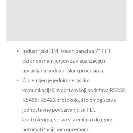
Tehničke karakteristike
Dimenzije proizvoda
Download centar
Industrijski HMI touch panel sa 7” TFT
ekranom namijenjen za vizualizaciju i
upravljanje industrijskim procesima.
Opremljen je jednim serijskim
komunikacijskim portom koji podržava RS232,
RS485 i RS422 protokole, što omogućava
jednostavno povezivanje sa PLC
kontrolerima, servo sistemima i drugom
automatizacijskom opremom.