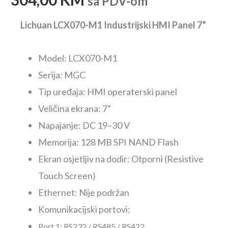
sa PDV-om
Lichuan LCX070-M1 Industrijski HMI Panel 7”
Model: LCX070-M1
Serija: MGC
Tip uređaja: HMI operaterski panel
Veličina ekrana: 7”
Napajanje: DC 19–30 V
Memorija: 128 MB SPI NAND Flash
Ekran osjetljiv na dodir: Otporni (Resistive
Touch Screen)
Ethernet: Nije podržan
Komunikacijski portovi:
Port 1: RS232 / RS485 / RS422