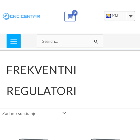
Skip
to
KM
content
Search
for:
FREKVENTNI
REGULATORI