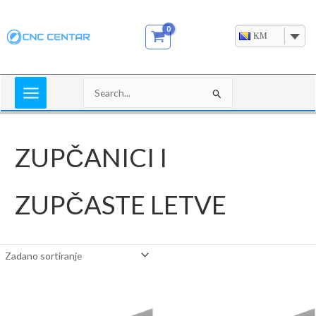
Skip
to
KM
content
Search
for:
ZUPČANICI I
ZUPČASTE LETVE