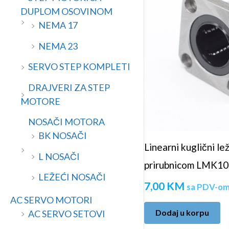
a
n
DUPLOM OSOVINOM
a
NEMA 17
NEMA 23
SERVO STEP KOMPLETI
DRAJVERI ZA STEP
MOTORE
NOSAČI MOTORA
BK NOSAČI
Linearni kuglični l
L NOSAČI
prirubnicom LMK1
LEŽEĆI NOSAČI
7,00
KM
sa PDV-o
AC SERVO MOTORI
Dodaj u korpu
AC SERVO SETOVI