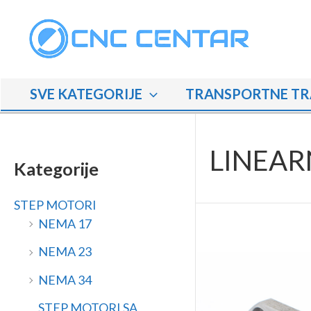
Skip
M
M
to
i
a
content
n
k
i
s
SVE KATEGORIJE
TRANSPORTNE TR
m
i
a
m
l
a
LINEAR
n
l
Kategorije
a
n
STEP MOTORI
c
a
NEMA 17
i
c
j
i
NEMA 23
e
j
NEMA 34
n
e
STEP MOTORI SA