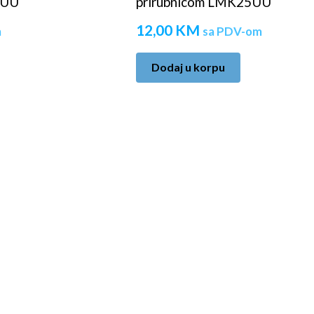
0UU
prirubnicom LMK25UU
12,00
KM
m
sa PDV-om
Dodaj u korpu