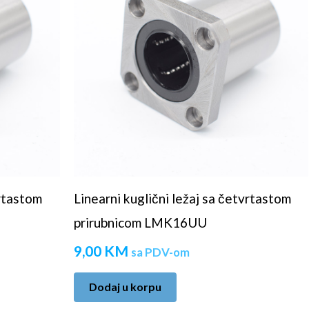
vrtastom
Linearni kuglični ležaj sa četvrtastom
prirubnicom LMK16UU
9,00
KM
sa PDV-om
Dodaj u korpu