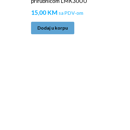
prirubnicom LMK30UU
15,00
KM
sa PDV-om
Dodaj u korpu