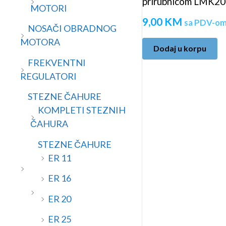
prirubnicom LMK2
MOTORI
9,00
KM
sa PDV-o
NOSAČI OBRADNOG
MOTORA
Dodaj u korpu
FREKVENTNI
REGULATORI
STEZNE ČAHURE
KOMPLETI STEZNIH
ČAHURA
STEZNE ČAHURE
ER 11
ER 16
ER 20
ER 25