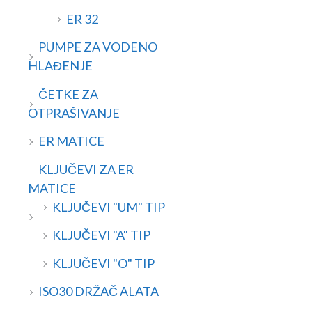
ER 32
PUMPE ZA VODENO
HLAĐENJE
ČETKE ZA
OTPRAŠIVANJE
ER MATICE
KLJUČEVI ZA ER
MATICE
KLJUČEVI "UM" TIP
KLJUČEVI "A" TIP
KLJUČEVI "O" TIP
ISO30 DRŽAČ ALATA