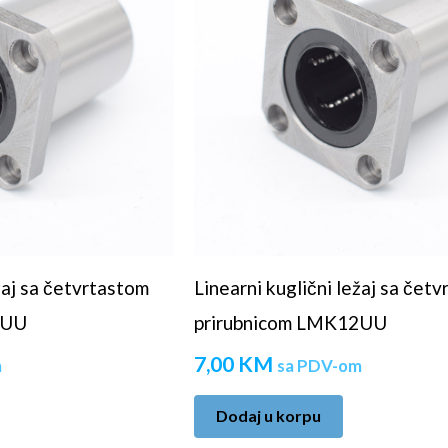
ežaj sa četvrtastom
Linearni kuglični ležaj sa čet
0UU
prirubnicom LMK12UU
7,00
KM
m
sa PDV-om
Dodaj u korpu