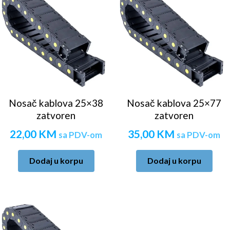
Nosač kablova 25×38
Nosač kablova 25×77
zatvoren
zatvoren
22,00
KM
35,00
KM
sa PDV-om
sa PDV-om
Dodaj u korpu
Dodaj u korpu