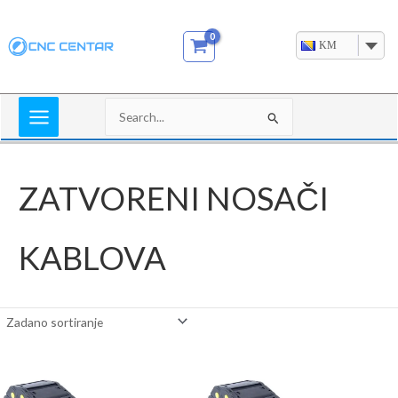
Skip
to
KM
content
Search
for:
ZATVORENI NOSAČI
KABLOVA