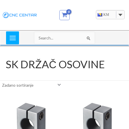
Skip
to
KM
content
Search
for:
SK DRŽAČ OSOVINE