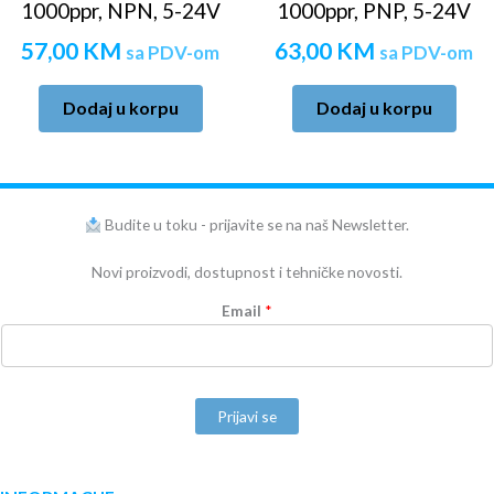
1000ppr, NPN, 5-24V
1000ppr, PNP, 5-24V
57,00
KM
63,00
KM
sa PDV-om
sa PDV-om
Dodaj u korpu
Dodaj u korpu
Budite u toku - prijavite se na naš Newsletter.
Novi proizvodi, dostupnost i tehničke novosti.
Email
*
Prijavi se