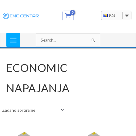
Skip
to
KM
content
Search
for:
ECONOMIC
NAPAJANJA