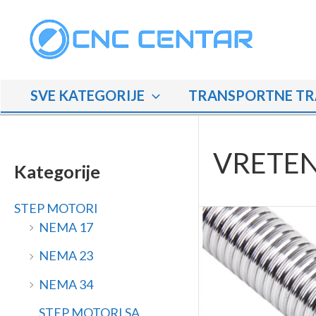
Skip
M
M
to
i
a
content
n
k
i
s
SVE KATEGORIJE
TRANSPORTNE TR
m
i
a
m
l
a
VRETEN
n
l
Kategorije
a
n
STEP MOTORI
c
a
NEMA 17
i
c
j
i
NEMA 23
e
j
NEMA 34
n
e
STEP MOTORI SA