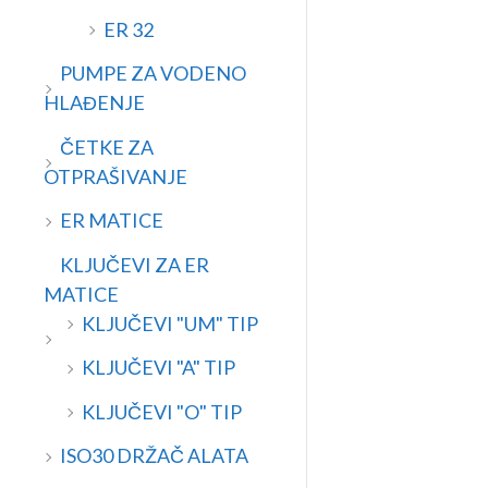
ER 32
PUMPE ZA VODENO
HLAĐENJE
ČETKE ZA
OTPRAŠIVANJE
ER MATICE
KLJUČEVI ZA ER
MATICE
KLJUČEVI "UM" TIP
KLJUČEVI "A" TIP
KLJUČEVI "O" TIP
ISO30 DRŽAČ ALATA