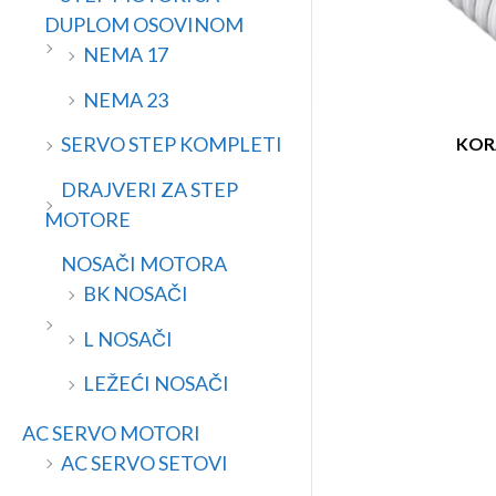
a
n
DUPLOM OSOVINOM
a
NEMA 17
NEMA 23
SERVO STEP KOMPLETI
KOR
DRAJVERI ZA STEP
MOTORE
NOSAČI MOTORA
BK NOSAČI
L NOSAČI
LEŽEĆI NOSAČI
AC SERVO MOTORI
AC SERVO SETOVI