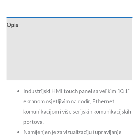
Opis
Tehničke karakteristike
Dimenzije proizvoda
Download centar
Industrijski HMI touch panel sa velikim 10.1”
ekranom osjetljivim na dodir, Ethernet
komunikacijom i više serijskih komunikacijskih
portova.
Namijenjen je za vizualizaciju i upravljanje