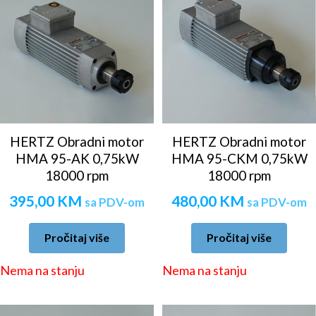
HERTZ Obradni motor
HERTZ Obradni motor
HMA 95-AK 0,75kW
HMA 95-CKM 0,75kW
18000 rpm
18000 rpm
395,00
KM
480,00
KM
sa PDV-om
sa PDV-om
Pročitaj više
Pročitaj više
Nema na stanju
Nema na stanju