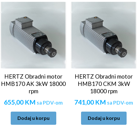
HERTZ Obradni motor
HERTZ Obradni motor
HMB170 AK 3kW 18000
HMB170 CKM 3kW
rpm
18000 rpm
655,00
KM
741,00
KM
sa PDV-om
sa PDV-om
Dodaj u korpu
Dodaj u korpu