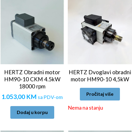
HERTZ Obradni motor
HERTZ Dvoglavi obradni
HM90-10 CKM 4.5kW
motor HM90-10 4,5kW
18000 rpm
Pročitaj više
1.053,00
KM
sa PDV-om
Nema na stanju
Dodaj u korpu