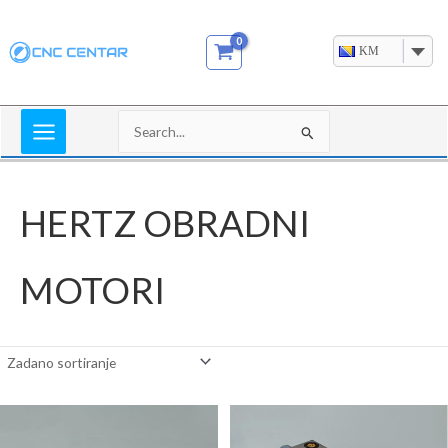
Skip
to
KM
content
Search
for:
HERTZ OBRADNI
MOTORI