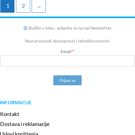
1
2
→
Budite u toku - prijavite se na naš Newsletter.
Novi proizvodi, dostupnost i tehničke novosti.
Email
*
Prijavi se
INFORMACIJE
Kontakt
Dostava i reklamacije
Uslovi korištenja