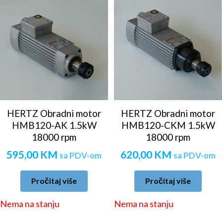
HERTZ Obradni motor
HERTZ Obradni motor
HMB120-AK 1.5kW
HMB120-CKM 1.5kW
18000 rpm
18000 rpm
595,00
KM
620,00
KM
sa PDV-om
sa PDV-om
Pročitaj više
Pročitaj više
Nema na stanju
Nema na stanju