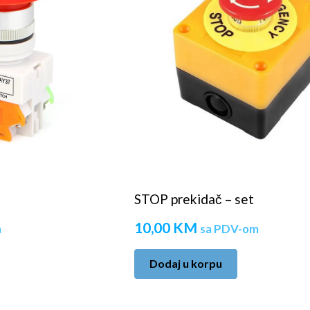
STOP prekidač – set
10,00
KM
m
sa PDV-om
Dodaj u korpu