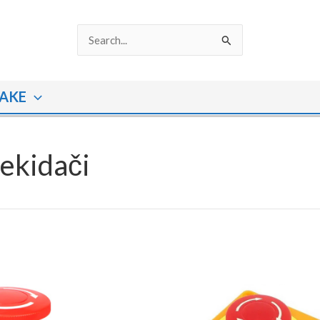
Search
for:
AKE
ekidači