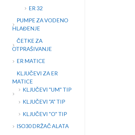
ER 32
PUMPE ZA VODENO
HLAĐENJE
ČETKE ZA
OTPRAŠIVANJE
ER MATICE
KLJUČEVI ZA ER
MATICE
KLJUČEVI "UM" TIP
KLJUČEVI "A" TIP
KLJUČEVI "O" TIP
ISO30 DRŽAČ ALATA