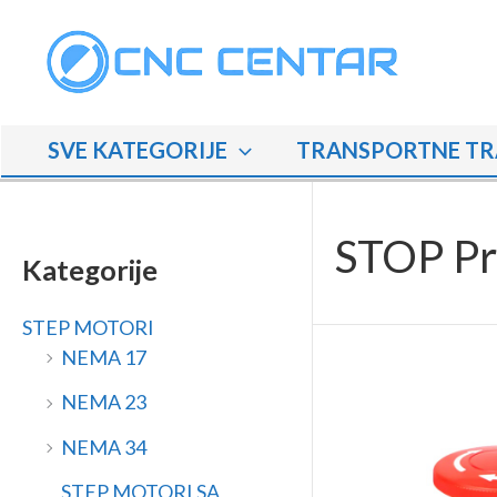
Skip
M
M
to
i
a
content
n
k
i
s
SVE KATEGORIJE
TRANSPORTNE TR
m
i
a
m
l
a
STOP Pr
n
l
Kategorije
a
n
STEP MOTORI
c
a
NEMA 17
i
c
j
i
NEMA 23
e
j
NEMA 34
n
e
STEP MOTORI SA