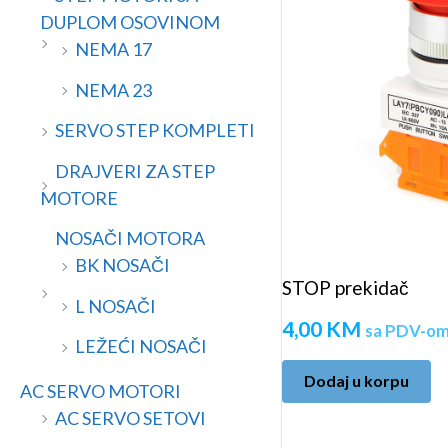
a
n
DUPLOM OSOVINOM
a
NEMA 17
NEMA 23
SERVO STEP KOMPLETI
DRAJVERI ZA STEP
MOTORE
NOSAČI MOTORA
BK NOSAČI
STOP prekidač
L NOSAČI
4,00
KM
sa PDV-o
LEŽEĆI NOSAČI
Dodaj u korpu
AC SERVO MOTORI
AC SERVO SETOVI