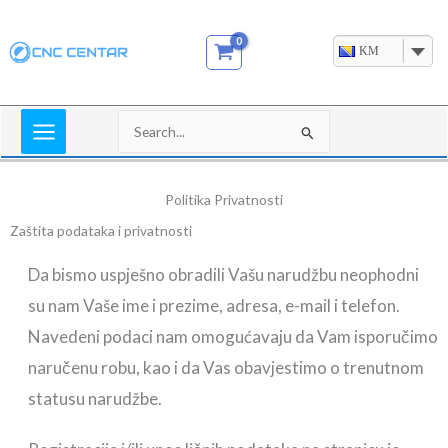
Skip
to
KM
content
Search
for:
Politika Privatnosti
Zaštita podataka i privatnosti
Da bismo uspješno obradili Vašu narudžbu neophodni
su nam Vaše ime i prezime, adresa, e-mail i telefon.
Navedeni podaci nam omogućavaju da Vam isporučimo
naručenu robu, kao i da Vas obavjestimo o trenutnom
statusu narudžbe.