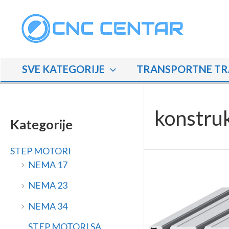
Skip
M
M
to
i
a
content
n
k
i
s
SVE KATEGORIJE
TRANSPORTNE TR
m
i
a
m
l
a
konstruk
n
l
Kategorije
a
n
STEP MOTORI
c
a
NEMA 17
i
c
j
i
NEMA 23
e
j
NEMA 34
n
e
STEP MOTORI SA