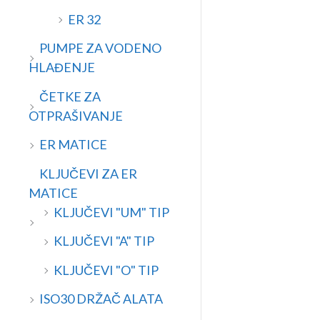
ER 32
PUMPE ZA VODENO
HLAĐENJE
ČETKE ZA
OTPRAŠIVANJE
ER MATICE
KLJUČEVI ZA ER
MATICE
KLJUČEVI "UM" TIP
KLJUČEVI "A" TIP
KLJUČEVI "O" TIP
ISO30 DRŽAČ ALATA