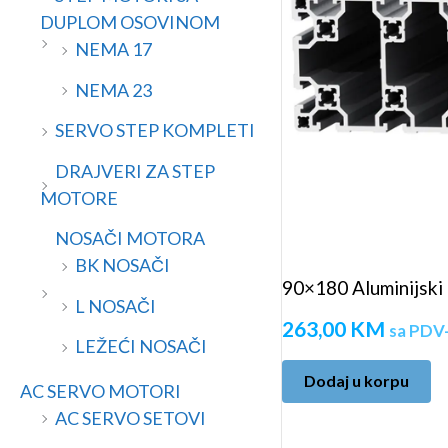
a
n
DUPLOM OSOVINOM
a
NEMA 17
NEMA 23
SERVO STEP KOMPLETI
DRAJVERI ZA STEP
MOTORE
NOSAČI MOTORA
BK NOSAČI
90×180 Aluminijski 
L NOSAČI
263,00
KM
sa PDV
LEŽEĆI NOSAČI
Dodaj u korpu
AC SERVO MOTORI
AC SERVO SETOVI