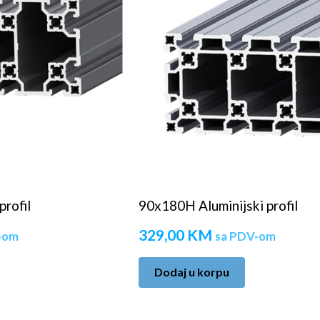
profil
90x180H Aluminijski profil
329,00
KM
-om
sa PDV-om
Dodaj u korpu