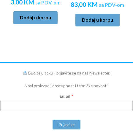
3,00
KM
sa PDV-om
83,00
KM
sa PDV-om
Dodaj u korpu
Dodaj u korpu
Budite u toku - prijavite se na naš Newsletter.
Novi proizvodi, dostupnost i tehničke novosti.
Email
*
Prijavi se