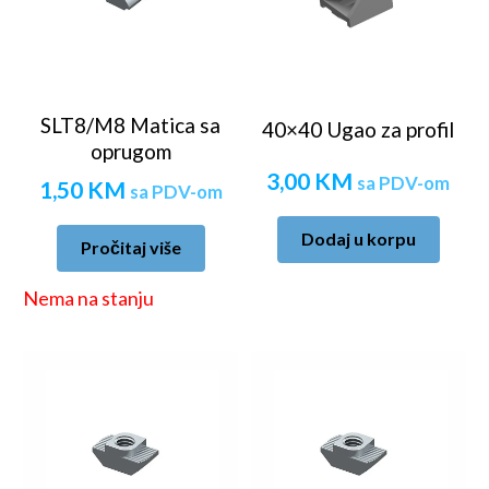
SLT8/M8 Matica sa
40×40 Ugao za profil
oprugom
3,00
KM
sa PDV-om
1,50
KM
sa PDV-om
Dodaj u korpu
Pročitaj više
Nema na stanju