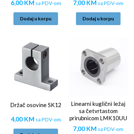
6,00
KM
7,00
KM
sa PDV-om
sa PDV-om
Dodaj u korpu
Dodaj u korpu
Linearni kuglični ležaj
Držač osovine SK12
sa četvrtastom
prirubnicom LMK10UU
4,00
KM
sa PDV-om
7,00
KM
sa PDV-om