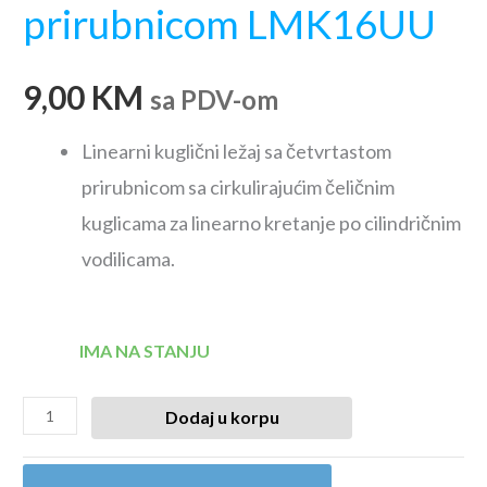
prirubnicom LMK16UU
9,00
KM
sa PDV-om
Linearni kuglični ležaj sa četvrtastom
prirubnicom sa cirkulirajućim čeličnim
kuglicama za linearno kretanje po cilindričnim
vodilicama.
IMA NA STANJU
Dodaj u korpu