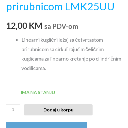
prirubnicom LMK25UU
12,00
KM
sa PDV-om
Linearni kuglični ležaj sa četvrtastom
prirubnicom sa cirkulirajućim čeličnim
kuglicama za linearno kretanje po cilindričnim
vodilicama.
IMA NA STANJU
Dodaj u korpu