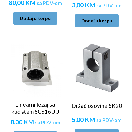
80,00
KM
sa PDV-om
3,00
KM
sa PDV-om
Dodaj u korpu
Dodaj u korpu
Linearni ležaj sa
Držač osovine SK20
kućištem SCS16UU
5,00
KM
sa PDV-om
8,00
KM
sa PDV-om