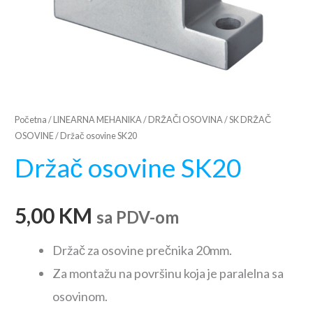
Početna
/
LINEARNA MEHANIKA
/
DRŽAČI OSOVINA
/
SK DRŽAČ
OSOVINE
/ Držač osovine SK20
Držač osovine SK20
5,00
KM
sa PDV-om
Držač za osovine prečnika 20mm.
Za montažu na površinu koja je paralelna sa
osovinom.