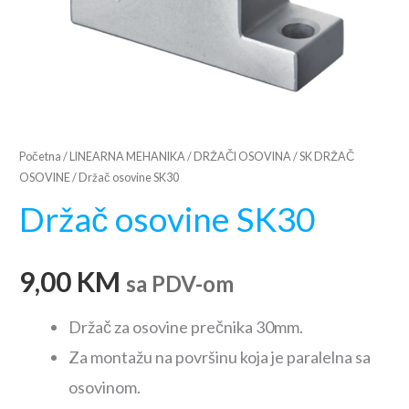
Početna
/
LINEARNA MEHANIKA
/
DRŽAČI OSOVINA
/
SK DRŽAČ
OSOVINE
/ Držač osovine SK30
Držač osovine SK30
9,00
KM
sa PDV-om
Držač za osovine prečnika 30mm.
Za montažu na površinu koja je paralelna sa
osovinom.