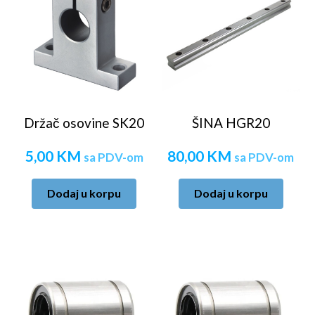
Držač osovine SK20
ŠINA HGR20
5,00
KM
80,00
KM
sa PDV-om
sa PDV-om
Dodaj u korpu
Dodaj u korpu