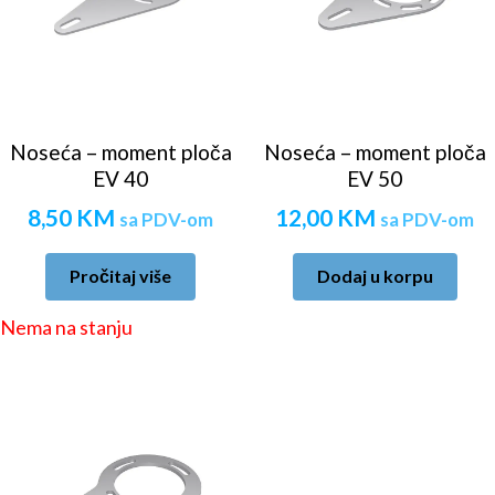
Noseća – moment ploča
Noseća – moment ploča
EV 40
EV 50
8,50
KM
12,00
KM
sa PDV-om
sa PDV-om
Pročitaj više
Dodaj u korpu
Nema na stanju