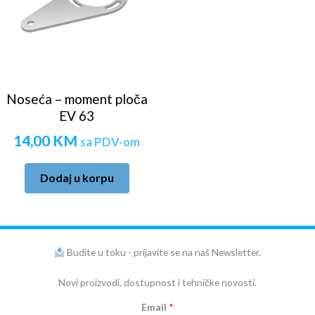
Noseća – moment ploča
EV 63
14,00
KM
sa PDV-om
Dodaj u korpu
Budite u toku - prijavite se na naš Newsletter.
Novi proizvodi, dostupnost i tehničke novosti.
Email
*