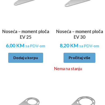
Noseća – moment ploča
Noseća – moment ploča
EV 25
EV 30
6,00
KM
8,20
KM
sa PDV-om
sa PDV-om
Dodaj u korpu
Pročitaj više
Nema na stanju