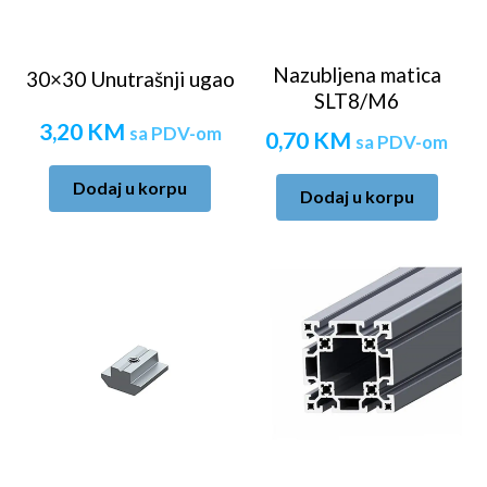
Nazubljena matica
30×30 Unutrašnji ugao
SLT8/M6
3,20
KM
sa PDV-om
0,70
KM
sa PDV-om
Dodaj u korpu
Dodaj u korpu