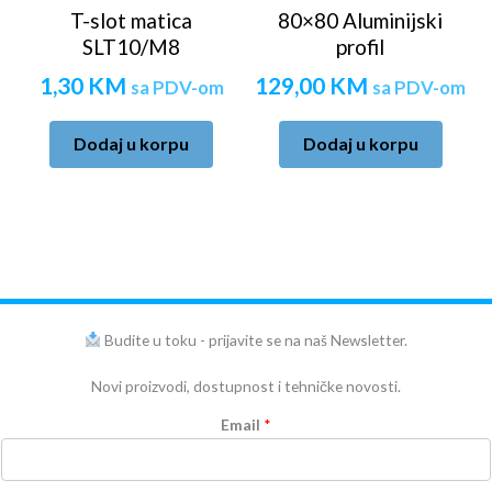
T-slot matica
80×80 Aluminijski
SLT10/M8
profil
1,30
KM
129,00
KM
sa PDV-om
sa PDV-om
Dodaj u korpu
Dodaj u korpu
Budite u toku - prijavite se na naš Newsletter.
Novi proizvodi, dostupnost i tehničke novosti.
Email
*