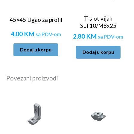
T-slot vijak
45×45 Ugao za profil
SLT10/M8x25
4,00
KM
sa PDV-om
2,80
KM
sa PDV-om
Dodaj u korpu
Dodaj u korpu
Povezani proizvodi