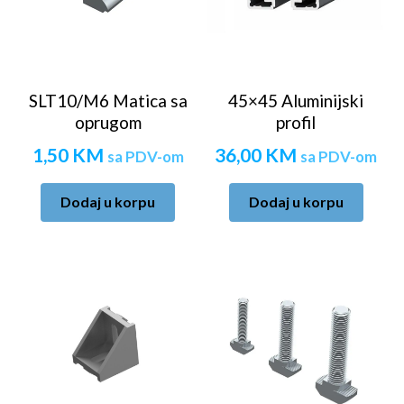
SLT10/M6 Matica sa
45×45 Aluminijski
oprugom
profil
1,50
KM
36,00
KM
sa PDV-om
sa PDV-om
Dodaj u korpu
Dodaj u korpu