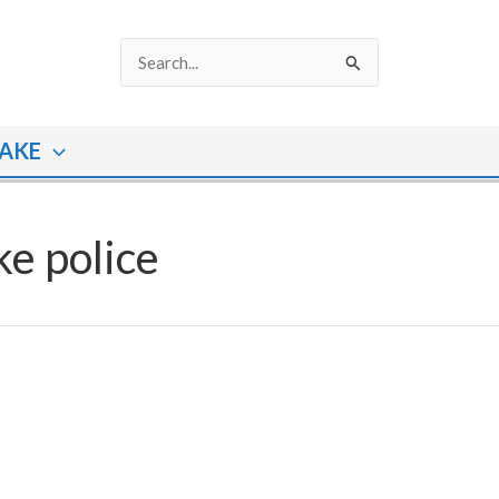
Search
for:
AKE
e police