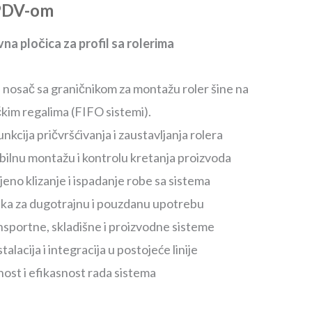
PDV-om
vna pločica za profil sa rolerima
i nosač sa graničnikom za montažu roler šine na
čkim regalima (FIFO sistemi).
kcija pričvršćivanja i zaustavljanja rolera
lnu montažu i kontrolu kretanja proizvoda
eno klizanje i ispadanje robe sa sistema
ika za dugotrajnu i pouzdanu upotrebu
sportne, skladišne i proizvodne sisteme
alacija i integracija u postojeće linije
ost i efikasnost rada sistema