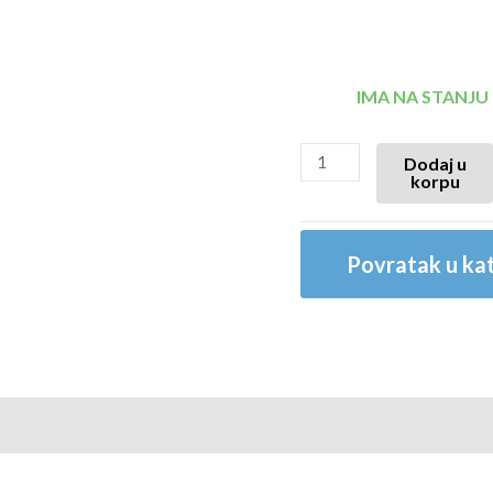
IMA NA STANJU
Dodaj u
korpu
Povratak u kat