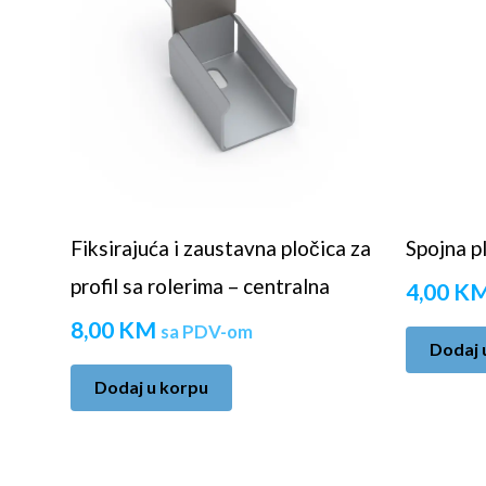
Fiksirajuća i zaustavna pločica za
Spojna pl
profil sa rolerima – centralna
4,00
K
8,00
KM
sa PDV-om
Dodaj 
Dodaj u korpu