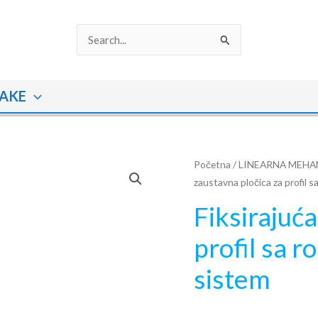
Search
for:
AKE
Fiksirajuća
Početna
/
LINEARNA MEHA
zaustavna pločica za profil 
i
zaustavna
Fiksirajuća
pločica
profil sa 
za
profil
sistem
sa
rolerima
55mm