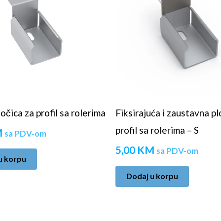
očica za profil sa rolerima
Fiksirajuća i zaustavna pl
profil sa rolerima – S
M
sa PDV-om
5,00
KM
sa PDV-om
u korpu
Dodaj u korpu