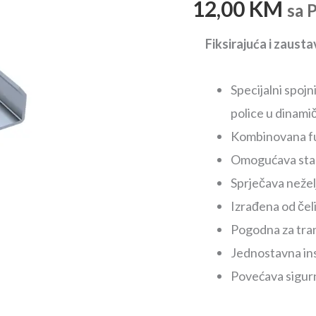
12,00
KM
sa 
-
FIFO
Fiksirajuća i zausta
sistem
količina
Specijalni spojn
police u dinami
Kombinovana fun
Omogućava stabi
Sprječava neželj
Izrađena od čel
Pogodna za tran
Jednostavna inst
Povećava sigurn