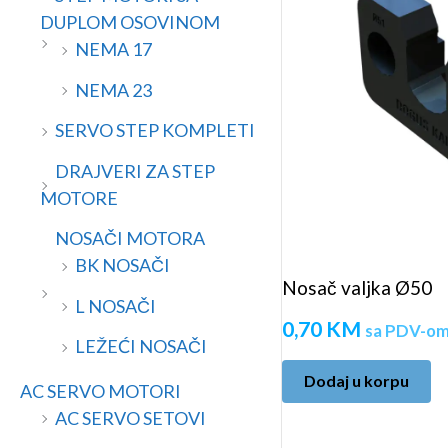
a
n
DUPLOM OSOVINOM
a
NEMA 17
NEMA 23
SERVO STEP KOMPLETI
DRAJVERI ZA STEP
MOTORE
NOSAČI MOTORA
BK NOSAČI
Nosač valjka Ø50
L NOSAČI
0,70
KM
sa PDV-o
LEŽEĆI NOSAČI
Dodaj u korpu
AC SERVO MOTORI
AC SERVO SETOVI