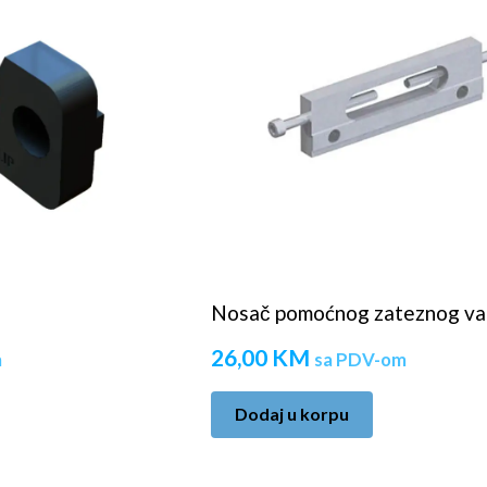
Nosač pomoćnog zateznog va
26,00
KM
m
sa PDV-om
Dodaj u korpu