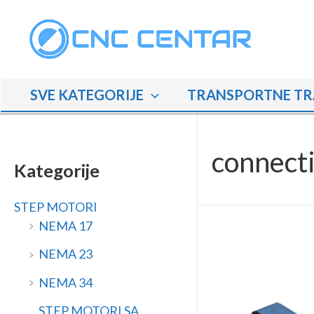
Skip
M
M
to
i
a
content
n
k
i
s
SVE KATEGORIJE
TRANSPORTNE TR
m
i
a
m
l
a
connecti
n
l
Kategorije
a
n
STEP MOTORI
c
a
NEMA 17
i
c
j
i
NEMA 23
e
j
NEMA 34
n
e
STEP MOTORI SA