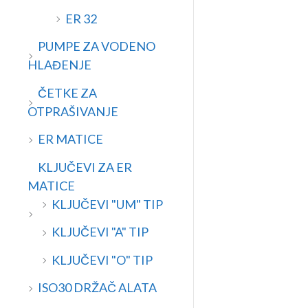
ER 32
PUMPE ZA VODENO
HLAĐENJE
ČETKE ZA
OTPRAŠIVANJE
ER MATICE
KLJUČEVI ZA ER
MATICE
KLJUČEVI "UM" TIP
KLJUČEVI "A" TIP
KLJUČEVI "O" TIP
ISO30 DRŽAČ ALATA