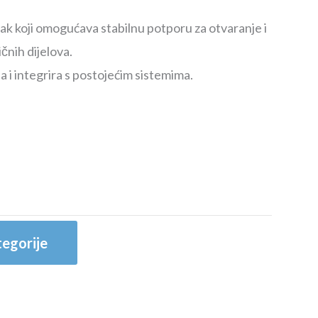
tak koji omogućava stabilnu potporu za otvaranje i
čnih dijelova.
a i integrira s postojećim sistemima.
egorije