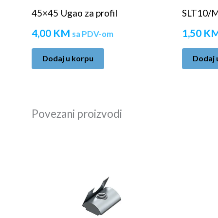
45×45 Ugao za profil
SLT10/M
4,00
KM
1,50
K
sa PDV-om
Dodaj u korpu
Dodaj 
Povezani proizvodi