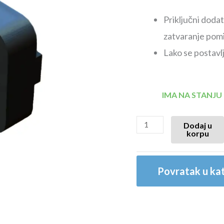
Priključni doda
zatvaranje pomi
Lako se postavlj
IMA NA STANJU
Dodaj u
korpu
Povratak u kat