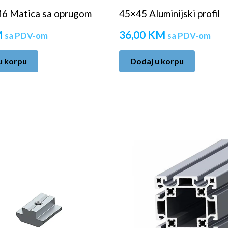
6 Matica sa oprugom
45×45 Aluminijski profil
M
36,00
KM
sa PDV-om
sa PDV-om
u korpu
Dodaj u korpu