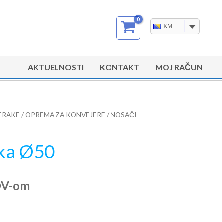
KM
AKTUELNOSTI
KONTAKT
MOJ RAČUN
TRAKE
/
OPREMA ZA KONVEJERE
/
NOSAČI
jka Ø50
DV-om