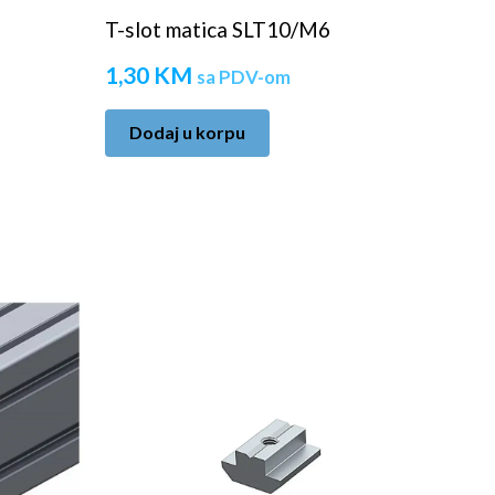
T-slot matica SLT10/M6
1,30
KM
sa PDV-om
Dodaj u korpu