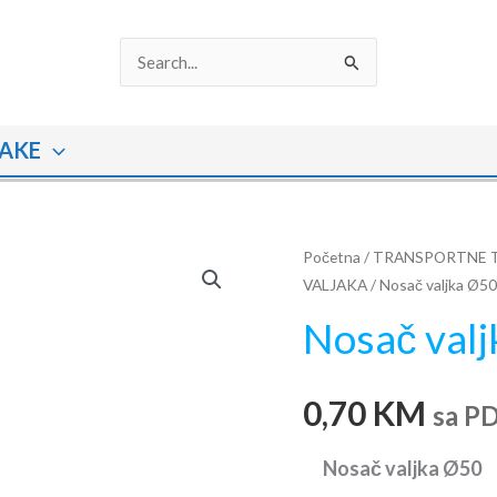
Search
for:
AKE
Nosač
Početna
/
TRANSPORTNE 
VALJAKA
/ Nosač valjka Ø50
valjka
Ø50
Nosač val
količina
0,70
KM
sa P
Nosač valjka Ø50