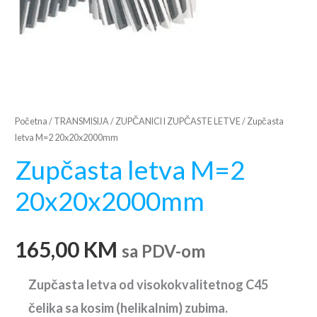
Početna
/
TRANSMISIJA
/
ZUPČANICI I ZUPČASTE LETVE
/ Zupčasta
letva M=2 20x20x2000mm
Zupčasta letva M=2
20x20x2000mm
165,00
KM
sa PDV-om
Zupčasta letva od visokokvalitetnog C45
čelika sa kosim (helikalnim) zubima.