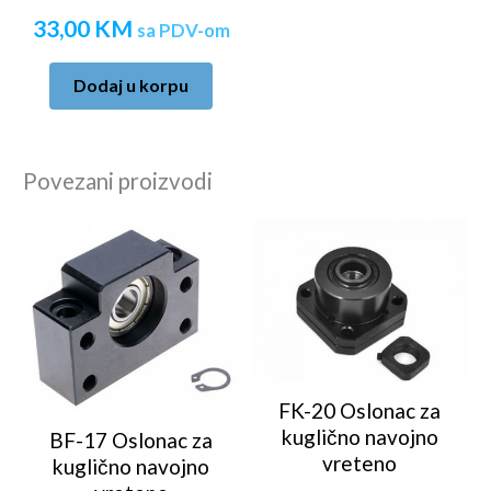
33,00
KM
sa PDV-om
Dodaj u korpu
Povezani proizvodi
FK-20 Oslonac za
kuglično navojno
BF-17 Oslonac za
vreteno
kuglično navojno