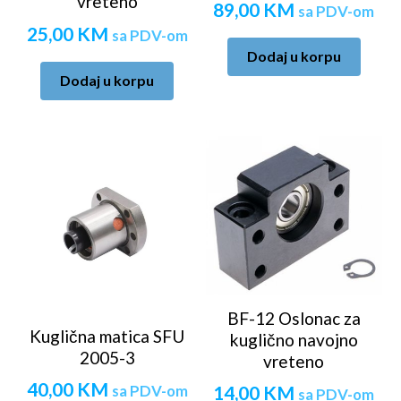
vreteno
89,00
KM
sa PDV-om
25,00
KM
sa PDV-om
Dodaj u korpu
Dodaj u korpu
BF-12 Oslonac za
Kuglična matica SFU
kuglično navojno
2005-3
vreteno
40,00
KM
sa PDV-om
14,00
KM
sa PDV-om