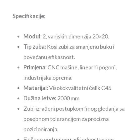
Specifikacije:
Modul:
2, vanjskih dimenzija 20×20.
Tip zuba:
Kosi zubi za smanjenu buku i
povećanu efikasnost.
Primjena:
CNC mašine, linearni pogoni,
industrijska oprema.
Materijal:
Visokokvalitetni čelik C45
Dužina letve:
2000 mm
Zubi izrađeni postupkom finog glodanja sa
posebnom tolerancijom za precizna
pozicioniranja.
Sječene pod uglom radi jednostavnog