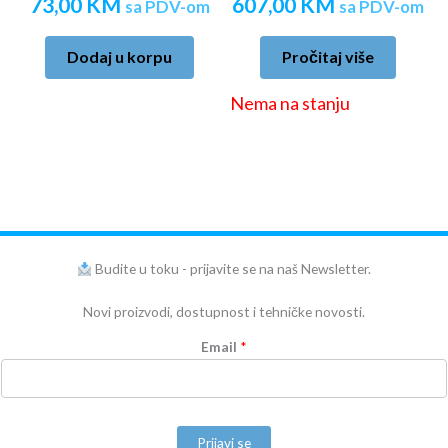
73,00
KM
607,00
KM
sa PDV-om
sa PDV-om
Dodaj u korpu
Pročitaj više
Nema na stanju
Budite u toku - prijavite se na naš Newsletter.
Novi proizvodi, dostupnost i tehničke novosti.
Email
*
Prijavi se