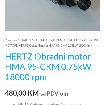
Početna
/
OBRADNI MOTORI
/
OBRADNI MOTORI
/
HERTZ OBRADNI
MOTORI
/ HERTZ Obradni motor HMA 95-CKM 0,75kW 18000 rpm
HERTZ Obradni motor
HMA 95-CKM 0,75kW
18000 rpm
480,00
KM
sa PDV-om
HERTZ obradni motor visoke klase.