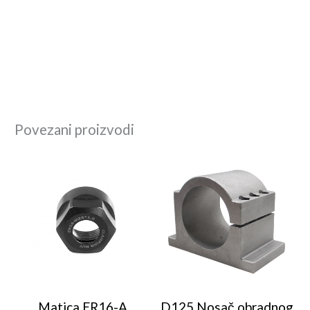
Povezani proizvodi
Matica ER16-A
D125 Nosač obradnog