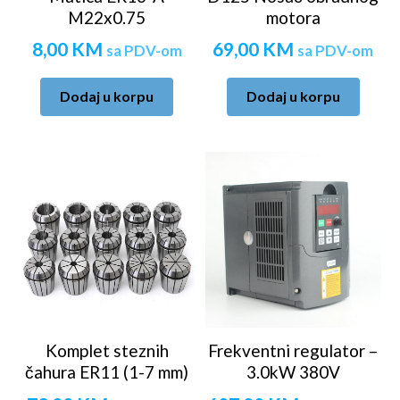
M22x0.75
motora
8,00
KM
69,00
KM
sa PDV-om
sa PDV-om
Dodaj u korpu
Dodaj u korpu
Komplet steznih
Frekventni regulator –
čahura ER11 (1-7 mm)
3.0kW 380V