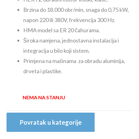
Brzina do 18.000 obr/min, snaga do 0,75 kW,
napon 220 ili 380V, frekvencija 300 Hz.
HMA model sa ER 20 čahurama.
Široka namjena, jednostavna instalacija i
integracija u bilo koji sistem.
Primjena na mašinama za obradu aluminija,
drveta i plastike.
NEMA NA STANJU
Povratak u kategorije