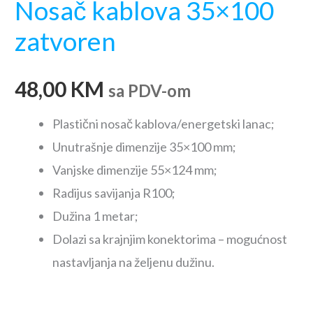
Nosač kablova 35×100
zatvoren
48,00
KM
sa PDV-om
Plastični nosač kablova/energetski lanac;
Unutrašnje dimenzije 35×100 mm;
Vanjske dimenzije 55×124 mm;
Radijus savijanja R100;
Dužina 1 metar;
Dolazi sa krajnjim konektorima – mogućnost
nastavljanja na željenu dužinu.