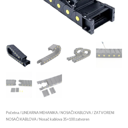
Početna
/
LINEARNA MEHANIKA
/
NOSAČI KABLOVA
/
ZATVORENI
NOSAČI KABLOVA
/ Nosač kablova 35×100 zatvoren