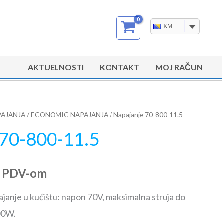
KM
AKTUELNOSTI
KONTAKT
MOJ RAČUN
AJANJA
/
ECONOMIC NAPAJANJA
/ Napajanje 70-800-11.5
 70-800-11.5
a PDV-om
janje u kućištu: napon 70V, maksimalna struja do
00W.