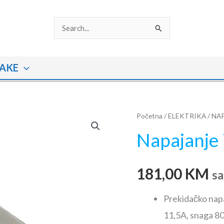
Search
for:
AKE
Napajanje
Početna
/
ELEKTRIKA
/
NAP
70-
Napajanje
800-
11.5
181,00
KM
količina
s
Prekidačko napa
11,5A, snaga 8