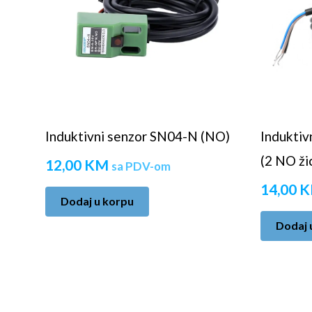
Induktivni senzor SN04-N (NO)
Induktiv
(2 NO ži
12,00
KM
sa PDV-om
14,00
K
Dodaj u korpu
Dodaj 