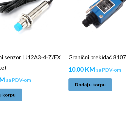
ni senzor LJ12A3-4-Z/EX
Granični prekidač 8107
ce)
10,00
KM
sa PDV-om
M
sa PDV-om
Dodaj u korpu
u korpu