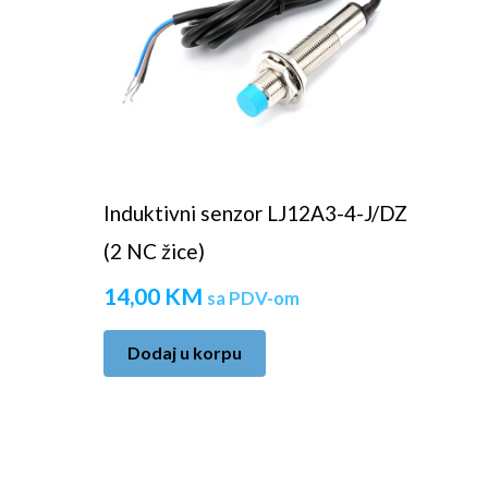
Induktivni senzor LJ12A3-4-J/DZ
(2 NC žice)
14,00
KM
sa PDV-om
Dodaj u korpu