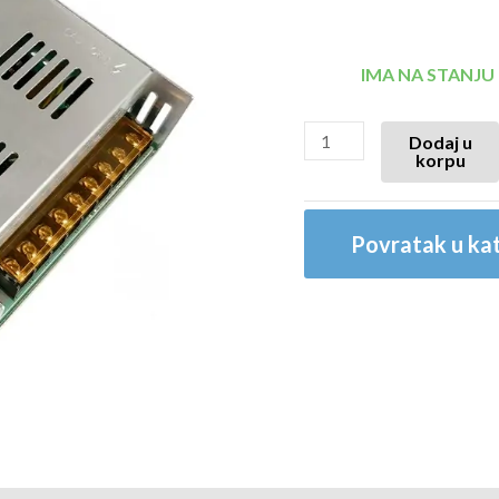
IMA NA STANJU
Dodaj u
korpu
Povratak u kat