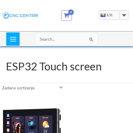
Skip
to
KM
content
Search
for:
ESP32 Touch screen