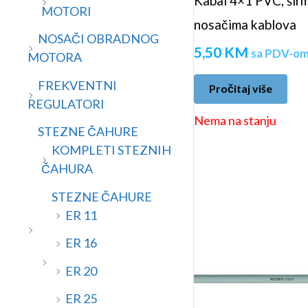
Kabal 4×1 PVC, širm
MOTORI
nosačima kablova
NOSAČI OBRADNOG
5,50
KM
sa PDV-o
MOTORA
FREKVENTNI
Pročitaj više
REGULATORI
Nema na stanju
STEZNE ČAHURE
KOMPLETI STEZNIH
ČAHURA
STEZNE ČAHURE
ER 11
ER 16
ER 20
ER 25