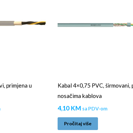
i, primjena u
Kabal 4×0,75 PVC, širmovani, 
nosačima kablova
4,10
KM
m
sa PDV-om
Pročitaj više