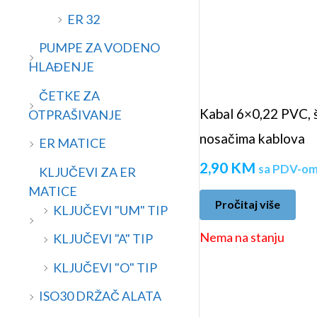
ER 32
PUMPE ZA VODENO
HLAĐENJE
ČETKE ZA
Kabal 6×0,22 PVC, š
OTPRAŠIVANJE
nosačima kablova
ER MATICE
2,90
KM
sa PDV-o
KLJUČEVI ZA ER
MATICE
Pročitaj više
KLJUČEVI "UM" TIP
Nema na stanju
KLJUČEVI "A" TIP
KLJUČEVI "O" TIP
ISO30 DRŽAČ ALATA