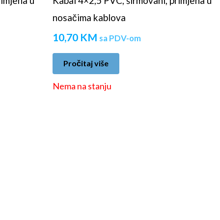
rimjena u
Kabal 4×2,5 PVC, širmovani, primjena u
nosačima kablova
10,70
KM
sa PDV-om
Pročitaj više
Nema na stanju