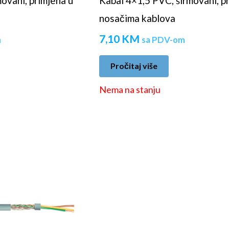
ovani, primjena u
Kabal 4×1,5 PVC, širmovani, p
nosačima kablova
7,10
KM
m
sa PDV-om
Pročitaj više
Nema na stanju