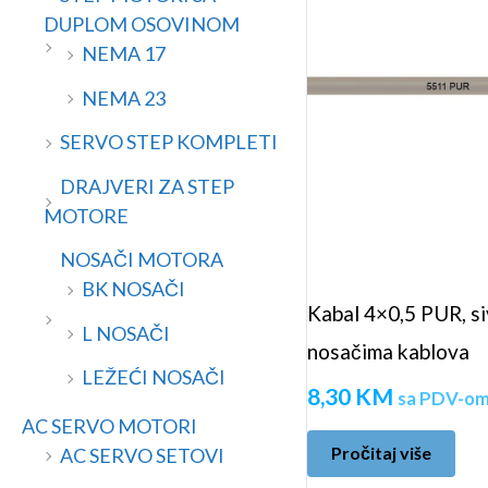
a
n
DUPLOM OSOVINOM
a
NEMA 17
NEMA 23
SERVO STEP KOMPLETI
DRAJVERI ZA STEP
MOTORE
NOSAČI MOTORA
BK NOSAČI
Kabal 4×0,5 PUR, siv
L NOSAČI
nosačima kablova
LEŽEĆI NOSAČI
8,30
KM
sa PDV-o
AC SERVO MOTORI
Pročitaj više
AC SERVO SETOVI