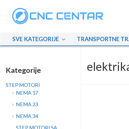
Skip
M
M
to
i
a
content
n
k
i
s
SVE KATEGORIJE
TRANSPORTNE TR
m
i
a
m
l
a
elektrik
n
l
Kategorije
a
n
STEP MOTORI
c
a
NEMA 17
i
c
j
i
NEMA 23
e
j
NEMA 34
n
e
STEP MOTORI SA