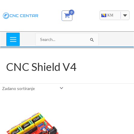
Skip
to
KM
content
Search
for:
CNC Shield V4