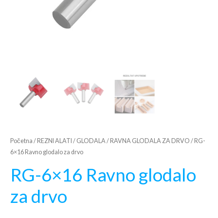
Početna
/
REZNI ALATI
/
GLODALA
/
RAVNA GLODALA ZA DRVO
/ RG-
6×16 Ravno glodalo za drvo
RG-6×16 Ravno glodalo
za drvo