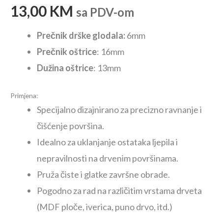
13,00
KM
sa PDV-om
Prečnik drške glodala:
6mm
Prečnik oštrice
: 16mm
Dužina oštrice
: 13mm
Primjena:
Specijalno dizajnirano za precizno ravnanje i
čišćenje površina.
Idealno za uklanjanje ostataka ljepila i
nepravilnosti na drvenim površinama.
Pruža čiste i glatke završne obrade.
Pogodno za rad na različitim vrstama drveta
(MDF ploče, iverica, puno drvo, itd.)