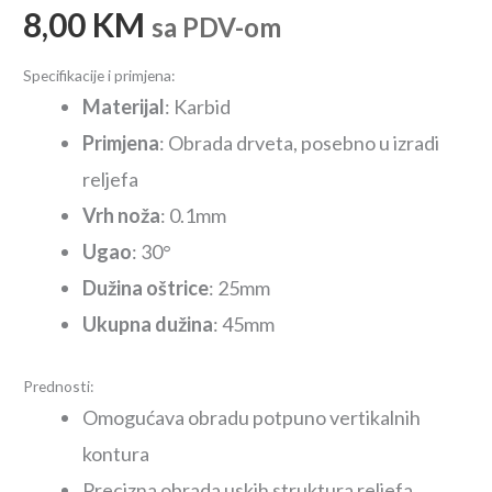
8,00
KM
sa PDV-om
Specifikacije i primjena:
Materijal
: Karbid
Primjena
: Obrada drveta, posebno u izradi
reljefa
Vrh noža
: 0.1mm
Ugao
: 30°
Dužina oštrice
: 25mm
Ukupna dužina
: 45mm
Prednosti:
Omogućava obradu potpuno vertikalnih
kontura
Precizna obrada uskih struktura reljefa