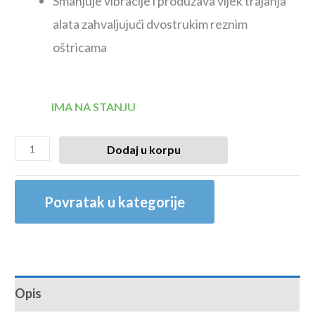
Smanjuje vibracije i produžava vijek trajanja
alata zahvaljujući dvostrukim reznim
oštricama
IMA NA STANJU
Dodaj u korpu
Povratak u kategorije
Opis