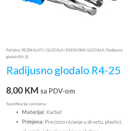
Početna
/
REZNI ALATI
/
GLODALA
/
RADIJUSNA GLODALA
/ Radijusno
glodalo R4-25
Radijusno glodalo R4-25
8,00
KM
sa PDV-om
Specifikacije i primjena:
Materijal
: Karbid
Primjena
: Precizno rezanje u drvetu, plastici,