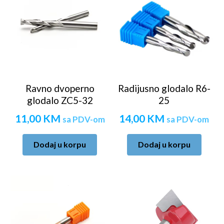
Ravno dvoperno
Radijusno glodalo R6-
glodalo ZC5-32
25
11,00
KM
14,00
KM
sa PDV-om
sa PDV-om
Dodaj u korpu
Dodaj u korpu