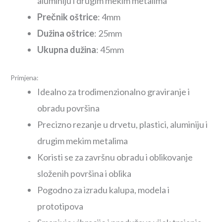
aluminiju i drugim mekim metalima
Prečnik oštrice
: 4mm
Dužina oštrice
: 25mm
Ukupna dužina
: 45mm
Primjena:
Idealno za trodimenzionalno graviranje i
obradu površina
Precizno rezanje u drvetu, plastici, aluminiju i
drugim mekim metalima
Koristi se za završnu obradu i oblikovanje
složenih površina i oblika
Pogodno za izradu kalupa, modela i
prototipova