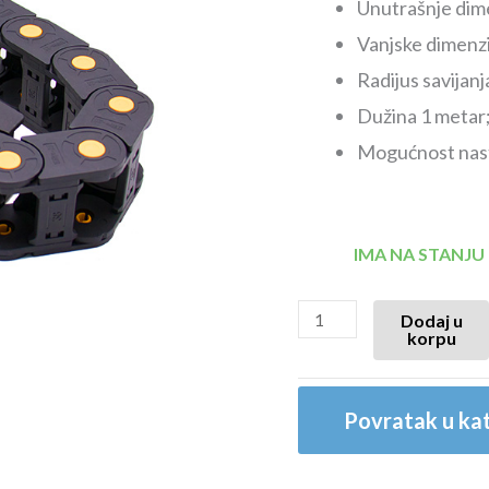
Unutrašnje dim
Vanjske dimenz
Radijus savijanj
Dužina 1 metar
Mogućnost nasta
IMA NA STANJU
Dodaj u
korpu
Povratak u kat