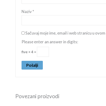
Naziv
*
Sačuvaj moje ime, email i web stranicu u ovo
Please enter an answer in digits:
five × 4 =
Povezani proizvodi