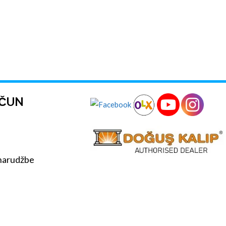
AČUN
 narudžbe