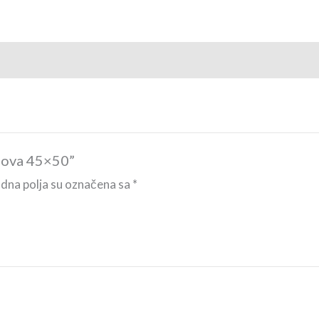
blova 45×50”
na polja su označena sa
*