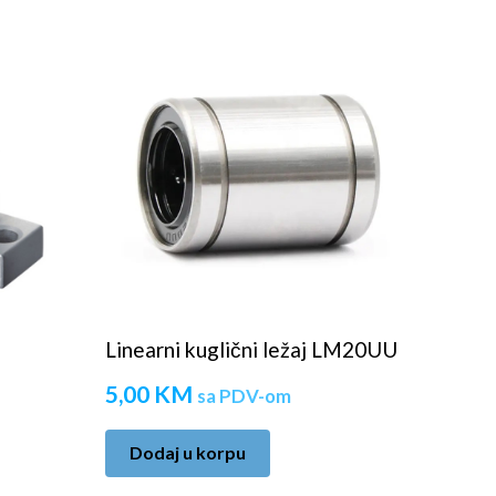
Linearni kuglični ležaj LM20UU
5,00
KM
sa PDV-om
Dodaj u korpu