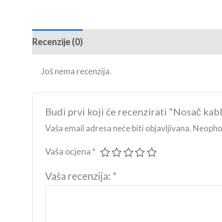
Recenzije (0)
Još nema recenzija.
Budi prvi koji će recenzirati “Nosač ka
Vaša email adresa neće biti objavljivana.
Neophod
Vaša ocjena
*
Vaša recenzija:
*