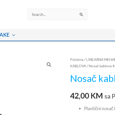
Search
for:
AKE
Nosač
Početna
/
LINEARNA MEHA
KABLOVA
/ Nosač kablova 
kablova
45x50
Nosač kab
količina
42,00
KM
sa 
Plastični nosač