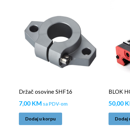
Držač osovine SHF16
BLOK H
7,00
KM
50,00
K
sa PDV-om
Dodaj u korpu
Dodaj 