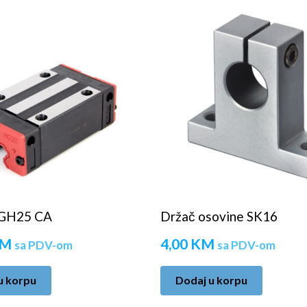
GH25 CA
Držač osovine SK16
M
4,00
KM
sa PDV-om
sa PDV-om
u korpu
Dodaj u korpu