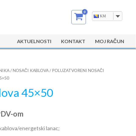
KM
AKTUELNOSTI
KONTAKT
MOJ RAČUN
NIKA
/
NOSAČI KABLOVA
/
POLUZATVORENI NOSAČI
45×50
lova 45×50
PDV-om
 kablova/energetski lanac;