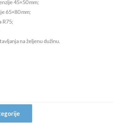
enzije 45×50 mm;
ije 65×80 mm;
a R75;
;
vljanja na željenu dužinu.
egorije