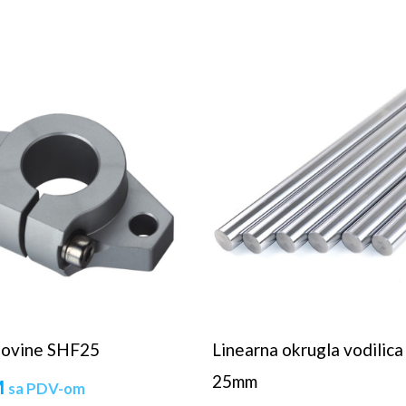
sovine SHF25
Linearna okrugla vodilica
25mm
M
sa PDV-om