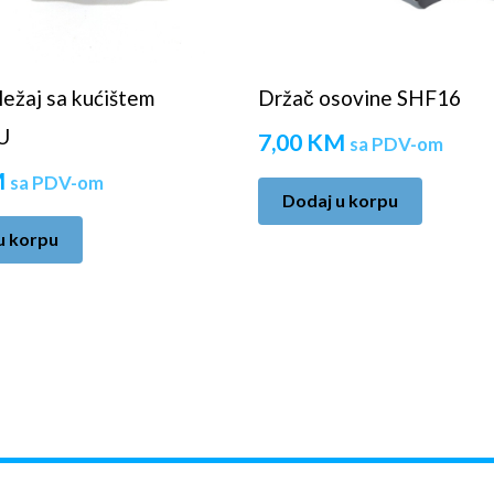
ležaj sa kućištem
Držač osovine SHF16
U
7,00
KM
sa PDV-om
M
sa PDV-om
Dodaj u korpu
u korpu