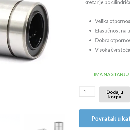
kretanje po cilindri
Velika otpornost
Elastičnost na u
Dobra otpornost
Visoka čvrstoć
IMA NA STANJU
Dodaj u
korpu
Povratak u kat