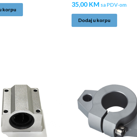
35,00
KM
sa PDV-om
u korpu
Dodaj u korpu