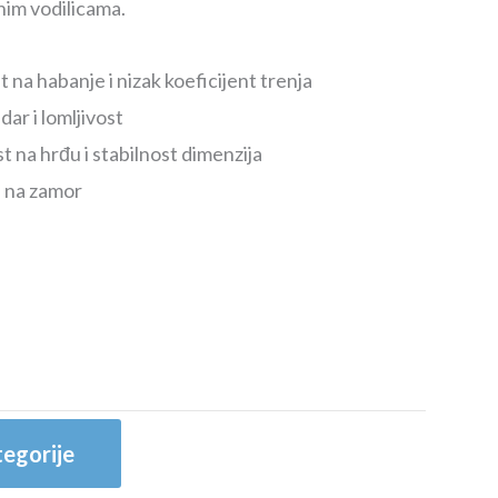
čnim vodilicama.
 na habanje i nizak koeficijent trenja
dar i lomljivost
 na hrđu i stabilnost dimenzija
a na zamor
egorije