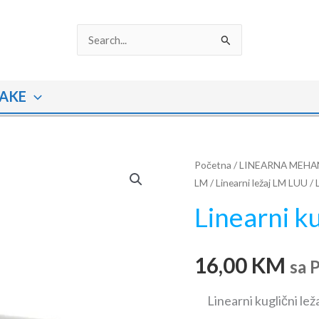
Search
for:
AKE
Linearni
Početna
/
LINEARNA MEHA
LM
/
Linearni ležaj LM LUU
/ 
kuglični
ležaj
Linearni k
LM25-
LUU
16,00
KM
količina
sa 
Linearni kuglični lež