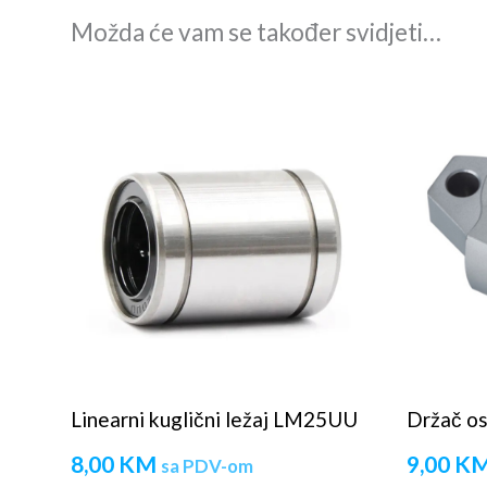
Možda će vam se također svidjeti…
Linearni kuglični ležaj LM25UU
Držač o
8,00
KM
9,00
K
sa PDV-om