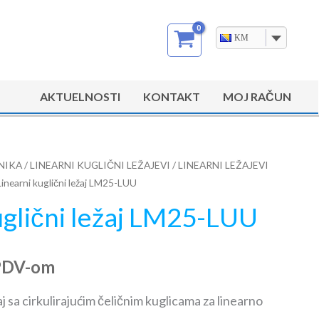
KM
AKTUELNOSTI
KONTAKT
MOJ RAČUN
NIKA
/
LINEARNI KUGLIČNI LEŽAJEVI
/
LINEARNI LEŽAJEVI
Linearni kuglični ležaj LM25-LUU
uglični ležaj LM25-LUU
PDV-om
aj sa cirkulirajućim čeličnim kuglicama za linearno