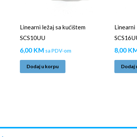
Linearni ležaj sa kućištem
Linearni 
SCS10UU
SCS16U
6,00
KM
8,00
K
sa PDV-om
Dodaj u korpu
Dodaj 