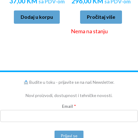
37,00
KM
296,00
KM
sa PDV-om
sa PDV-om
Dodaj u korpu
Pročitaj više
Nema na stanju
Budite u toku - prijavite se na naš Newsletter.
Novi proizvodi, dostupnost i tehničke novosti.
Email
*
Prijavi se