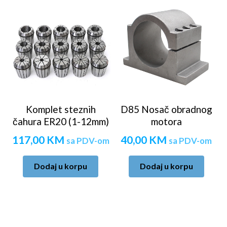
Komplet steznih
D85 Nosač obradnog
čahura ER20 (1-12mm)
motora
117,00
KM
40,00
KM
sa PDV-om
sa PDV-om
Dodaj u korpu
Dodaj u korpu