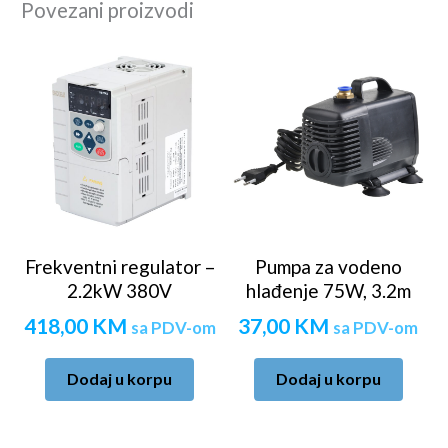
Povezani proizvodi
Frekventni regulator –
Pumpa za vodeno
2.2kW 380V
hlađenje 75W, 3.2m
418,00
KM
37,00
KM
sa PDV-om
sa PDV-om
Dodaj u korpu
Dodaj u korpu