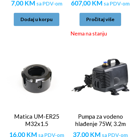
7,00
KM
607,00
KM
sa PDV-om
sa PDV-om
Dodaj u korpu
Pročitaj više
Nema na stanju
Matica UM-ER25
Pumpa za vodeno
M32x1.5
hlađenje 75W, 3.2m
16,00
KM
37,00
KM
sa PDV-om
sa PDV-om