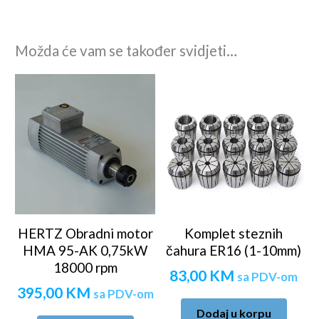
Možda će vam se također svidjeti…
HERTZ Obradni motor
Komplet steznih
HMA 95-AK 0,75kW
čahura ER16 (1-10mm)
18000 rpm
83,00
KM
sa PDV-om
395,00
KM
sa PDV-om
Dodaj u korpu