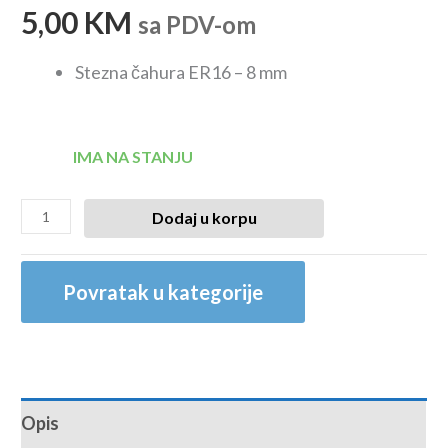
5,00
KM
sa PDV-om
Stezna čahura ER16 – 8 mm
IMA NA STANJU
Dodaj u korpu
Povratak u kategorije
Opis