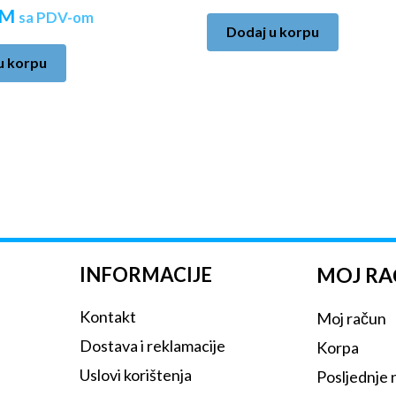
M
sa PDV-om
Dodaj u korpu
u korpu
INFORMACIJE
MOJ R
Kontakt
Moj račun
Dostava i reklamacije
Korpa
Uslovi korištenja
Posljednje