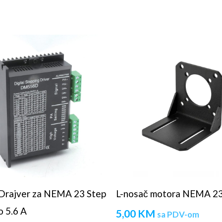
rajver za NEMA 23 Step
L-nosač motora NEMA 2
 5.6 A
5,00
KM
sa PDV-om