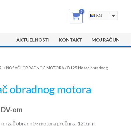
KM
AKTUELNOSTI
KONTAKT
MOJ RAČUN
RI
/
NOSAČI OBRADNOG MOTORA
/ D125 Nosač obradnog
č obradnog motora
PDV-om
eni držač obradn0g motora prečnika 120mm.