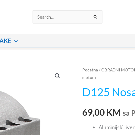
Search
for:
AKE
D125
Početna
/
OBRADNI MOTO
motora
Nosač
obradnog
D125 Nosa
motora
količina
69,00
KM
sa 
Aluminijski liv