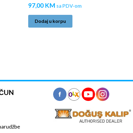
97,00
KM
sa PDV-om
Dodaj u korpu
AČUN
 narudžbe