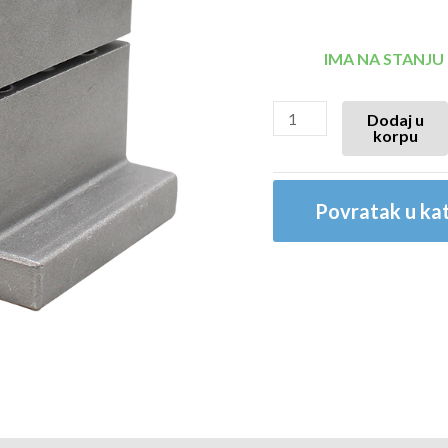
IMA NA STANJU
Dodaj u
korpu
Povratak u kat