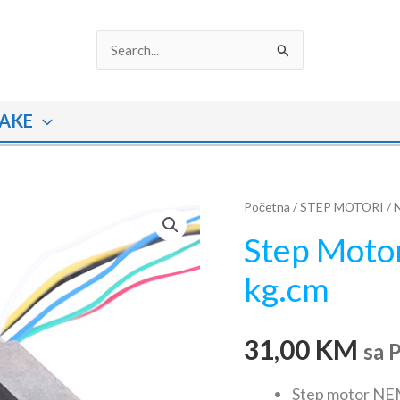
Search
for:
AKE
Step
Početna
/
STEP MOTORI
/
Motor
Step Motor
NEMA
kg.cm
17,
1.68
A,
31,00
KM
sa 
5.0
kg.cm
Step motor NEM
količina