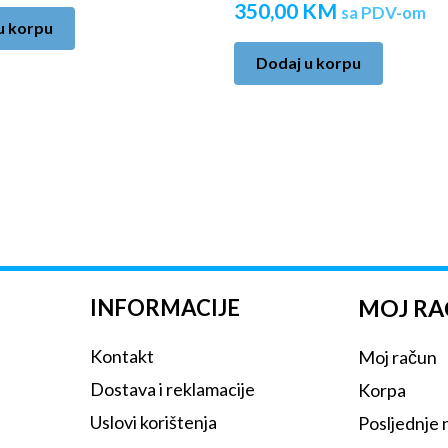
350,00
KM
sa PDV-om
u korpu
Dodaj u korpu
INFORMACIJE
MOJ R
Kontakt
Moj račun
Dostava i reklamacije
Korpa
Uslovi korištenja
Posljednje