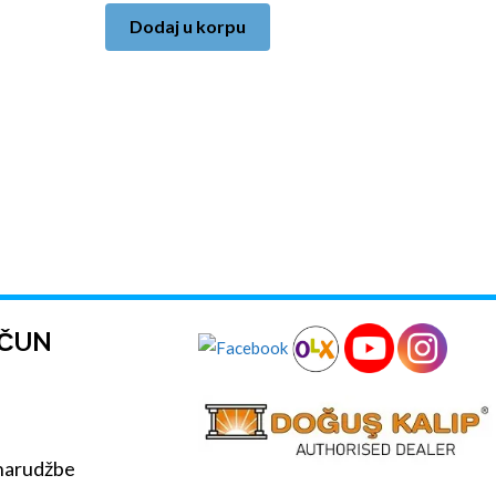
Dodaj u korpu
AČUN
 narudžbe