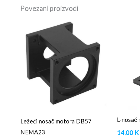
Povezani proizvodi
L-nosač
Ležeći nosač motora DB57
14,00
K
NEMA23