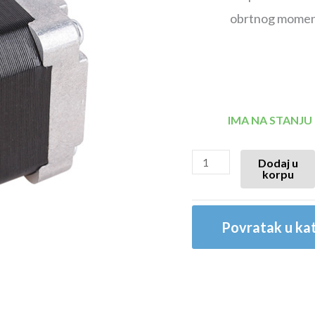
obrtnog momen
IMA NA STANJU
Dodaj u
korpu
Povratak u kat