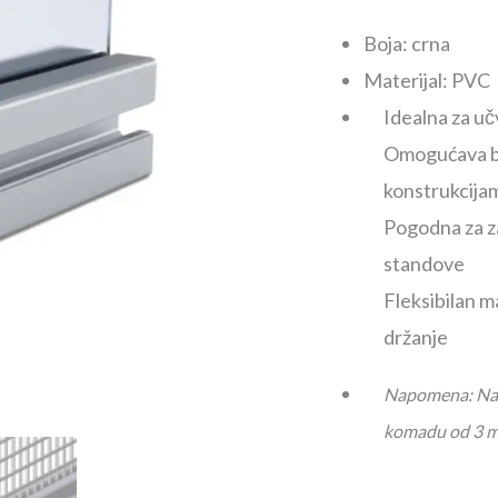
Boja: crna
Materijal: PVC
Idealna za uč
Omogućava brz
konstrukcija
Pogodna za za
standove
Fleksibilan m
držanje
Napomena: Nave
komadu od 3 m