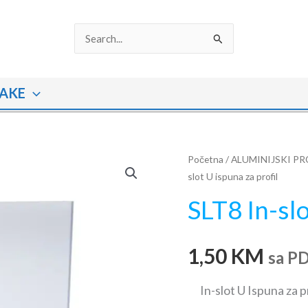
Search
for:
AKE
SLT8
Početna
/
ALUMINIJSKI PR
slot U ispuna za profil
In-
slot
SLT8 In-slo
U
ispuna
1,50
KM
za
sa P
profil
količina
In-slot U Ispuna za p