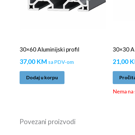
30×60 Aluminijski profil
30×30 Alu
37,00
KM
21,00
K
sa PDV-om
Dodaj u korpu
Pročita
Nema na 
Povezani proizvodi