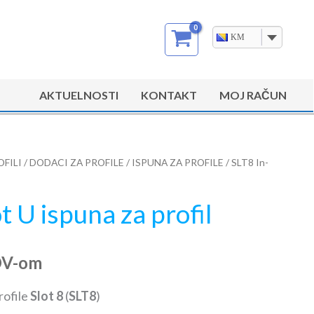
KM
AKTUELNOSTI
KONTAKT
MOJ RAČUN
OFILI
/
DODACI ZA PROFILE
/
ISPUNA ZA PROFILE
/ SLT8 In-
t U ispuna za profil
DV-om
rofile
Slot 8
(
SLT8
)