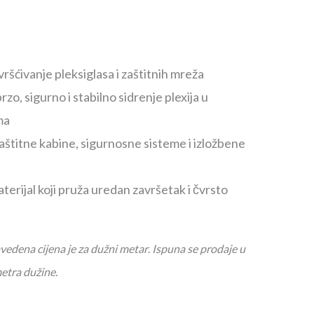
vršćivanje pleksiglasa i zaštitnih mreža
o, sigurno i stabilno sidrenje plexija u
ma
štitne kabine, sigurnosne sisteme i izložbene
aterijal koji pruža uredan završetak i čvrsto
dena cijena je za dužni metar
.
Ispuna se prodaje u
etra dužine.