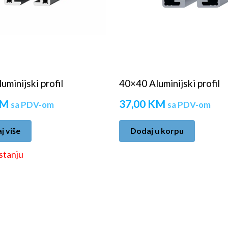
minijski profil
40×40 Aluminijski profil
M
37,00
KM
sa PDV-om
sa PDV-om
j više
Dodaj u korpu
stanju