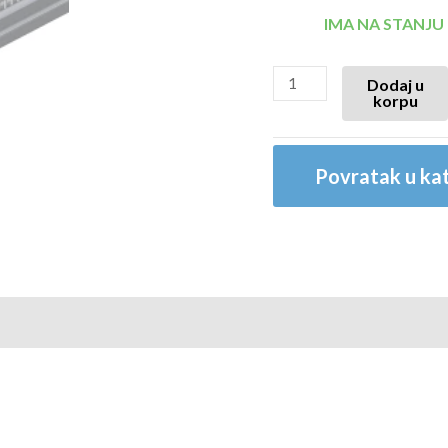
IMA NA STANJU
Dodaj u
korpu
Povratak u kat